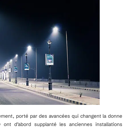
idement, porté par des avancées qui changent la donne
 ont d’abord supplanté les anciennes installations