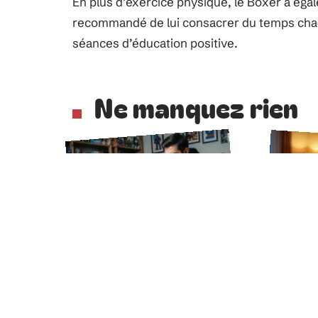
En plus d’exercice physique, le Boxer a éga
recommandé de lui consacrer du temps chaque
séances d’éducation positive.
Ne manquez rien
4 août 2026
Comment faire évoluer
Film
Évoli en Noctali sans le
Opraz
renommer : astuces