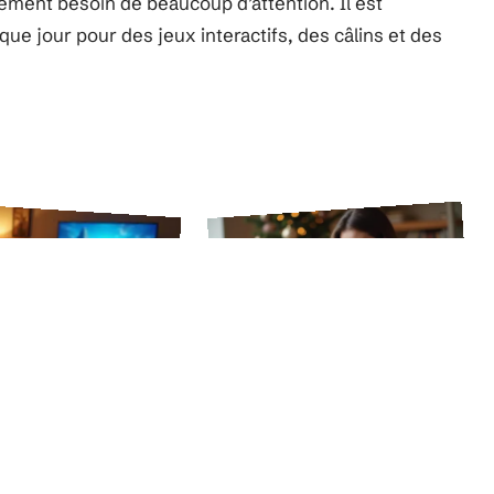
lement besoin de beaucoup d’attention. Il est
 jour pour des jeux interactifs, des câlins et des
1 août 2026
31 juillet 2026
s illimités sur
Carte Bonne Année
 : Comment en
2026 gratuite et
profiter ?
musicale à envoyer par