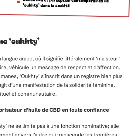
Utilisation et perception contemporaines de
‘oukhty’ dans la société
me ‘oukhty’
 langue arabe, où il signifie littéralement ‘ma sœur’.
aire, véhicule un message de respect et d’affection.
manes, ‘Oukhty’ s’inscrit dans un registre bien plus
agit d’une manifestation de la solidarité féminine,
irituel et communautaire.
risateur d'huile de CBD en toute confiance
hty’ ne se limite pas à une fonction nominative; elle
ement envers l’autre qui transcende les frontières