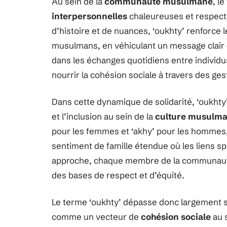
Au sein de la
communauté musulmane
, l
interpersonnelles
chaleureuses et respect
d’histoire et de nuances, ‘oukhty’ renforce le
musulmans, en véhiculant un message clair 
dans les échanges quotidiens entre individus
nourrir la cohésion sociale à travers des g
Dans cette dynamique de solidarité, ‘oukhty’ 
et l’inclusion au sein de la
culture musulm
pour les femmes et ‘akhy’ pour les hommes, 
sentiment de famille étendue où les liens spi
approche, chaque membre de la communauté es
des bases de respect et d’équité.
Le terme ‘oukhty’ dépasse donc largement s
comme un vecteur de
cohésion sociale
au s