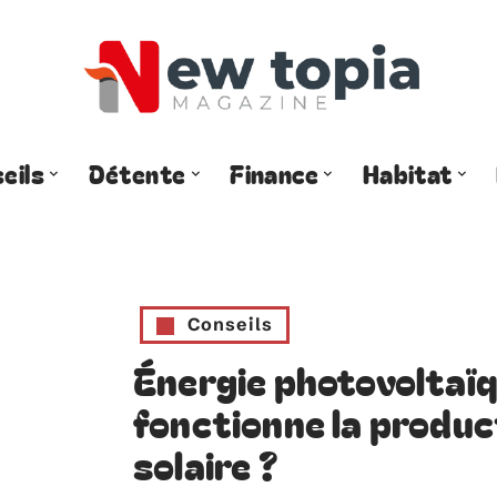
eils
Détente
Finance
Habitat
Conseils
Énergie photovoltaï
fonctionne la product
solaire ?