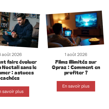
4 août 2026
1 août 2026
t faire évoluer
Films illimités sur
n Noctali sans le
Opraz : Comment en
mer : astuces
profiter ?
cachées
En savoir plus
n savoir plus