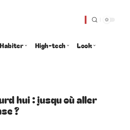
Habiter
High-tech
Look
rd hui : jusqu où aller
nse ?