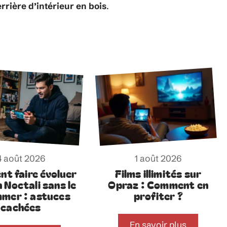
rrière d’intérieur en bois
.
4 août 2026
1 août 2026
t faire évoluer
Films illimités sur
n Noctali sans le
Opraz : Comment en
mer : astuces
profiter ?
cachées
En savoir plus